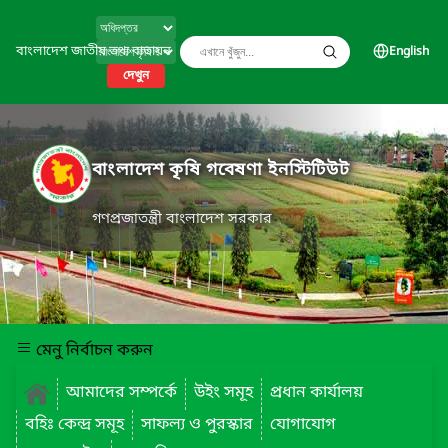
বাংলাদেশ জাতীয় তথ্য বাতায়ন
English
দেখুন
বাংলাদেশ কৃষি গবেষণা ইনস্টিটিউট
গণপ্রজাতন্ত্রী বাংলাদেশ সরকার
মেনু নির্বাচন করুন
আমাদের সম্পর্কে
উইং সমূহ
প্রধান কার্যালয়
বহিঃ কেন্দ্র সমূহ
সাফল্য ও পুরস্কার
যোগাযোগ